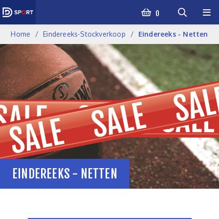
0
Home
Eindereeks-Stockverkoop
Eindereeks - Netten
EINDEREEKS - NETTEN