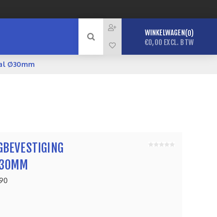
WINKELWAGEN
0
€0,00 EXCL. BTW
paal Ø30mm
GBEVESTIGING
Ø30MM
90