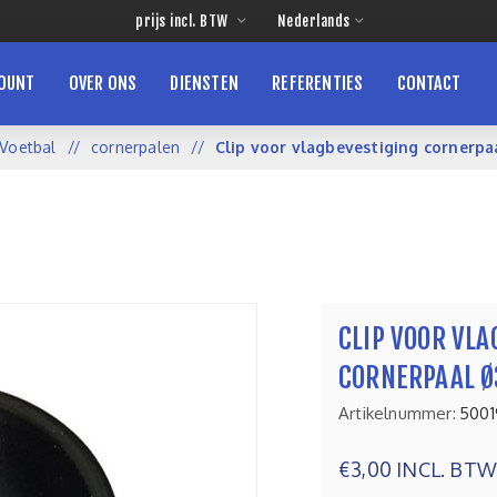
COUNT
OVER ONS
DIENSTEN
REFERENTIES
CONTACT
Voetbal
/
cornerpalen
/
Clip voor vlagbevestiging corner
CLIP VOOR VLA
CORNERPAAL 
Artikelnummer:
5001
€3,00 INCL. BTW